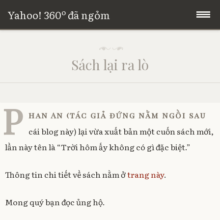
Yahoo! 360º đã ngỏm
Skip
Trang chủ
P
to
o
Sách lại ra lò
s
content
Giới thiệu
t
e
d
o
P
n
han An (tác giả đứng nằm ngồi sau
0
4
cái blog này) lại vừa xuất bản một cuốn sách mới,
/
lần này tên là “Trời hôm ấy không có gì đặc biệt.”
0
1
/
Thông tin chi tiết về sách nằm ở
trang này
.
2
0
1
Mong quý bạn đọc ủng hộ.
3