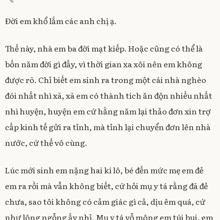
/
0
Đời em khổ lắm các anh chị ạ.
3
/
2
Thế này, nhà em ba đời mạt kiếp. Hoặc cũng có thể là
0
1
bốn năm đời gì đấy, vì thời gian xa xôi nên em không
1
được rõ. Chỉ biết em sinh ra trong một cái nhà nghèo
đói nhất nhì xã, xã em có thành tích ăn độn nhiều nhất
nhì huyện, huyện em cứ hằng năm lại thảo đơn xin trợ
cấp kinh tế gửi ra tỉnh, mà tỉnh lại chuyển đơn lên nhà
nước, cứ thế vô cùng.
Lúc mới sinh em nặng hai kí lô, bé đến mức mẹ em đẻ
em ra rồi mà vẫn không biết, cứ hỏi mụ y tá rằng đã đẻ
chưa, sao tôi không có cảm giác gì cả, dịu êm quá, cứ
như lông ngỗng ấy nhỉ. Mụ y tá vỗ mông em túi bụi, em