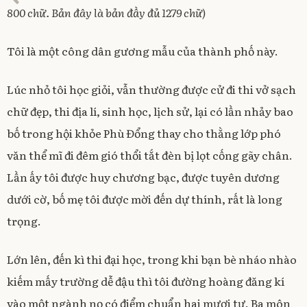
e
w
w
/
800 chữ. Bản đây là bản đầy đủ 1279 chữ)
w
w
i
0
w
i
n
i
n
d
3
n
d
o
/
d
o
w
Tôi là một công dân gương mẫu của thành phố này.
o
w
)
2
w
)
)
0
1
Lúc nhỏ tôi học giỏi, vẫn thường được cử đi thi vở sạch
1
chữ đẹp, thi địa lí, sinh học, lịch sử, lại có lần nhảy bao
bố trong hội khỏe Phù Đổng thay cho thằng lớp phó
văn thể mĩ đi đêm gió thổi tắt đèn bị lọt cống gãy chân.
Lần ấy tôi được huy chương bạc, được tuyên dương
dưới cờ, bố mẹ tôi được mời đến dự thính, rất là long
trọng.
Lớn lên, đến kì thi đại học, trong khi bạn bè nháo nhào
kiếm mấy trường dễ đậu thì tôi đường hoàng đăng kí
vào một ngành nọ có điểm chuẩn hai mươi tư. Ba môn