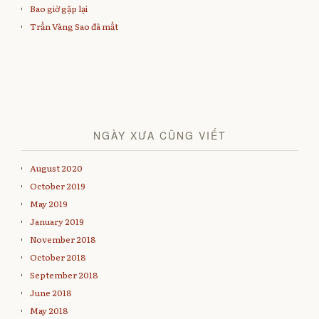
w
w
i
Bao giờ gặp lại
w
i
n
i
n
d
Trần Vàng Sao đã mất
n
d
o
d
o
w
o
w
)
w
)
)
NGÀY XƯA CŨNG VIẾT
August 2020
October 2019
May 2019
January 2019
November 2018
October 2018
September 2018
June 2018
May 2018