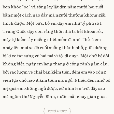
bèn khóc “oe” và sống lay lắt đến năm mười hai tuổi
bằng một cách nào đấy mà người thường không giải
thích được. Một bữa, bố em dạy em như tỷ phú số 1
Trung Quốc dạy con rằng thôi nhà ta hết khoai rồi,
mày tự kiếm lấy miếng nhét mồm đi nhé. Thế là em
nhảy lên mui xe đò ruổi xuống thành phố, giữa đường
bị lơ xe tát sưng vù hai má vì tội đi quỵt. Một chữ bẻ đôi
không biết, ngày em lang thang ở cống rãnh gầm cầu,
bới rác lượm ve chai bán kiếm tiền, đêm em vào công
viên lựa chỗ nào ít kim tiêm mà ngủ. Nhiều đêm nhớ bố
mẹ quá em không ngủ được, cứ nhìn lên trời đầy sao
mà ngâm thơ Nguyễn Bính, nước mắt chảy giàn giụa.
read more