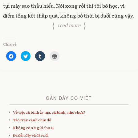
tụi mày sao thấu hiểu. Nói xong rồi thì tôi bỏ học, vì
điểm tổng kết thấp quá, không bỏ thời bị đuổi cũng vậy.
read more
Chia sẻ
C
C
C
C
l
l
l
l
i
i
i
i
c
c
c
c
k
k
k
k
t
t
t
t
o
o
o
o
s
s
s
p
h
h
h
r
a
a
a
i
r
r
r
n
e
e
e
t
GẦN ĐÂY CÓ VIẾT
o
o
o
(
n
n
n
O
F
T
T
p
a
w
u
e
Về việc cái bình ấy mà, cái bình, nhớ chưa?
c
i
m
n
e
t
b
s
Táo trên cành chín đỏ
b
t
l
i
o
e
r
n
Không còn ai gửi cho ai
o
r
(
n
k
(
O
e
Đã đến đây và đã ra đi
(
O
p
w