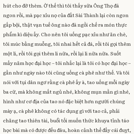
hút cho đỡ thèm. Ờ thế thì tôi thấy sữa Ông Thọ đã
ngon rồi, mà pạc xỉu nọ của đất Sài Thành lại còn ngon
gấp bội, thật vạn tuế ông nào đã ngồi chế ra món thực
phẩm kì diệu ấy. Cho nên tôi uống pạc xỉu như ăn chè,
tôi múc bằng muỗng, tôi nhai hết cả đá, rồi tôi gọi thêm
một li, rồi tôi gọi thêm li nữa, rồi lại li nữa nữa. Suốt
mấy năm học đại học – tôi nhắc lại là tôi có học đại học –
gần như ngày nào tôi cũng uống cà phê như thế. Và tôi
nói với tụi dân ngơ rằng cà phê ấy à, tao uống mỗi ngày
ba cữ, mà không mất ngủ nhé, không mụn mằn gì nhé,
hình như cơ địa của tao nó đặc biệt hơn người chúng
mày ạ, cà phê không có tác dụng gì với tao cả, phải
chăng tao thiên tài, buổi tối muốn thức khuya tỉnh táo
học bài mà có được đếu đâu, hoàn cảnh thế đấy cái đuỵt,