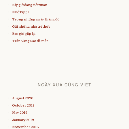
O
p
e
w
Bây giờ đang tiết xuân
p
e
n
i
e
n
s
n
Nhớ Pippa
n
s
i
d
s
i
n
o
Trong những ngày tháng đó
i
n
n
w
n
n
e
)
Gửi những nhà trí thức
n
e
w
e
w
w
w
w
i
Bao giờ gặp lại
w
i
n
i
n
d
Trần Vàng Sao đã mất
n
d
o
d
o
w
o
w
)
w
)
)
NGÀY XƯA CŨNG VIẾT
August 2020
October 2019
May 2019
January 2019
November 2018