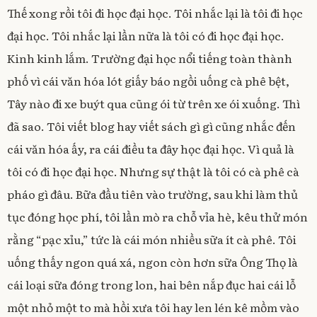
Thế xong rồi tôi đi học đại học. Tôi nhắc lại là tôi đi học
đại học. Tôi nhắc lại lần nữa là tôi có đi học đại học.
Kinh kinh lắm. Trường đại học nổi tiếng toàn thành
phố vì cái văn hóa lót giấy báo ngồi uống cà phê bệt,
Tây nào đi xe buýt qua cũng ói từ trên xe ói xuống. Thì
đã sao. Tôi viết blog hay viết sách gì gì cũng nhắc đến
cái văn hóa ấy, ra cái điều ta đây học đại học. Vì quả là
tôi có đi học đại học. Nhưng sự thật là tôi có cà phê cà
pháo gì đâu. Bữa đầu tiên vào trường, sau khi làm thủ
tục đóng học phí, tôi lần mò ra chỗ vỉa hè, kêu thử món
rằng “pạc xỉu,” tức là cái món nhiều sữa ít cà phê. Tôi
uống thấy ngon quá xá, ngon còn hơn sữa Ông Thọ là
cái loại sữa đóng trong lon, hai bên nắp đục hai cái lỗ
một nhỏ một to mà hồi xưa tôi hay len lén kê mồm vào