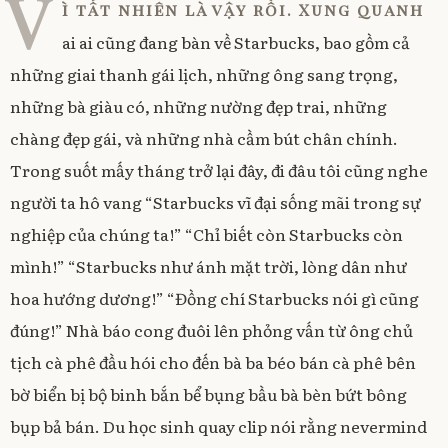
V
n
s
i
d
ì tất nhiên là vậy rồi. Xung quanh
n
s
i
n
o
0
i
n
n
w
ai ai cũng đang bàn về Starbucks, bao gồm cả
n
n
e
)
4
n
e
w
e
w
w
/
những giai thanh gái lịch, những ông sang trọng,
w
w
i
0
w
i
n
i
n
d
những bà giàu có, những nường đẹp trai, những
2
n
d
o
/
d
o
w
chàng đẹp gái, và những nhà cầm bút chân chính.
o
w
)
2
w
)
)
0
Trong suốt mấy tháng trở lại đây, đi đâu tôi cũng nghe
1
3
người ta hô vang “Starbucks vĩ đại sống mãi trong sự
nghiệp của chúng ta!” “Chỉ biết còn Starbucks còn
mình!” “Starbucks như ánh mặt trời, lòng dân như
hoa hướng dương!” “Đồng chí Starbucks nói gì cũng
đúng!” Nhà báo cong đuôi lên phỏng vấn từ ông chủ
tịch cà phê đầu hói cho đến bà ba béo bán cà phê bên
bờ biển bị bộ binh bắn bể bụng bầu bà bèn bứt bông
bụp bả bán. Du học sinh quay clip nói rằng nevermind