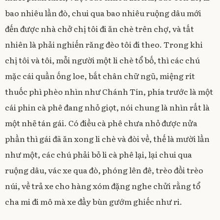
bao nhiêu lần đò, chui qua bao nhiêu ruộng dâu mới
đến được nhà chở chị tôi đi ăn chè trên chợ, và tất
nhiên là phải nghiến răng đèo tôi đi theo. Trong khi
chị tôi và tôi, mỗi người một li chè tổ bố, thì các chú
mặc cái quần ống loe, bắt chân chữ ngũ, miệng rít
thuốc phì phèo nhìn như Chánh Tín, phía trước là một
cái phin cà phê đang nhỏ giọt, nói chung là nhìn rất là
một nhẽ tán gái. Có điều cà phê chưa nhỏ được nửa
phần thì gái đã ăn xong li chè và đòi về, thế là mười lần
như một, các chú phải bỏ li cà phê lại, lại chui qua
ruộng dâu, vác xe qua đò, phóng lên đê, trèo đồi trèo
núi, về trả xe cho hàng xóm đặng nghe chửi rằng tổ
cha mi đi mô mà xe đầy bùn gướm ghiếc như ri.