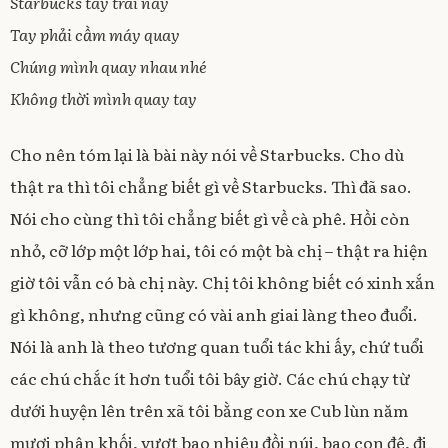
Starbucks tay trái này
Tay phải cầm máy quay
Chúng mình quay nhau nhé
Không thời mình quay tay
Cho nên tóm lại là bài này nói về Starbucks. Cho dù
thật ra thì tôi chẳng biết gì về Starbucks. Thì đã sao.
Nói cho cùng thì tôi chẳng biết gì về cà phê. Hồi còn
nhỏ, cỡ lớp một lớp hai, tôi có một bà chị – thật ra hiện
giờ tôi vẫn có bà chị này. Chị tôi không biết có xinh xắn
gì không, nhưng cũng có vài anh giai làng theo đuổi.
Nói là anh là theo tương quan tuổi tác khi ấy, chứ tuổi
các chú chắc ít hơn tuổi tôi bây giờ. Các chú chạy từ
dưới huyện lên trên xã tôi bằng con xe Cub lùn năm
mươi phân khối, vượt bao nhiêu đồi núi, bao con đê, đi