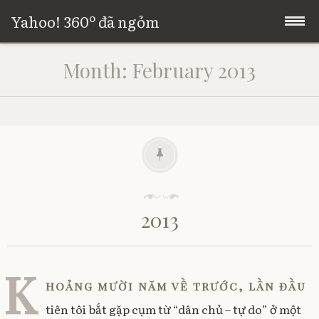
Yahoo! 360º đã ngỏm
Skip
Trang chủ
Month:
February 2013
to
content
Giới thiệu
P
o
2013
s
t
e
d
K
o
hoảng mười năm về trước, lần đầu
n
2
tiên tôi bắt gặp cụm từ “dân chủ – tự do” ở một
7