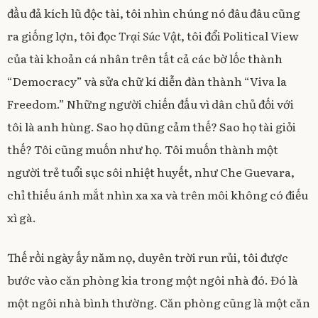
đầu đả kích lũ độc tài, tôi nhìn chúng nó đâu đâu cũng
ra giống lợn, tôi đọc
Trại Súc Vật
, tôi đổi Political View
của tài khoản cá nhân trên tất cả các bờ lốc thành
“Democracy” và sửa chữ kí diễn đàn thành “Viva la
Freedom.” Những người chiến đấu vì dân chủ đối với
tôi là anh hùng. Sao họ dũng cảm thế? Sao họ tài giỏi
thế? Tôi cũng muốn như họ. Tôi muốn thành một
người trẻ tuổi sục sôi nhiệt huyết, như Che Guevara,
chỉ thiếu ánh mắt nhìn xa xa và trên môi không có điếu
xì gà.
Thế rồi ngày ấy năm nọ, duyên trời run rủi, tôi được
bước vào căn phòng kia trong một ngôi nhà đó. Đó là
một ngôi nhà bình thường. Căn phòng cũng là một căn