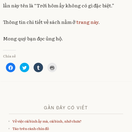
/
lần này tên là “Trời hôm ấy không có gì đặc biệt.”
0
1
/
Thông tin chi tiết về sách nằm ở
trang này
.
2
0
1
Mong quý bạn đọc ủng hộ.
3
Chia sẻ
C
C
C
C
l
l
l
l
i
i
i
i
c
c
c
c
k
k
k
k
t
t
t
t
o
o
o
o
s
s
s
p
h
h
h
r
a
a
a
i
r
r
r
n
e
e
e
t
GẦN ĐÂY CÓ VIẾT
o
o
o
(
n
n
n
O
F
T
T
p
a
w
u
e
Về việc cái bình ấy mà, cái bình, nhớ chưa?
c
i
m
n
e
t
b
s
Táo trên cành chín đỏ
b
t
l
i