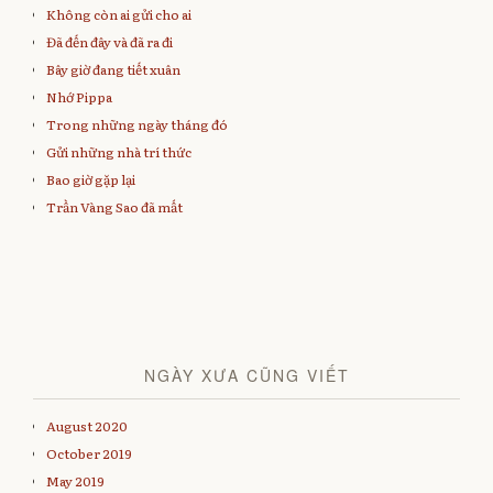
o
e
r
n
Không còn ai gửi cho ai
o
r
(
n
k
(
O
e
Đã đến đây và đã ra đi
(
O
p
w
O
p
e
w
Bây giờ đang tiết xuân
p
e
n
i
e
n
s
n
Nhớ Pippa
n
s
i
d
s
i
n
o
Trong những ngày tháng đó
i
n
n
w
n
n
e
)
Gửi những nhà trí thức
n
e
w
e
w
w
w
w
i
Bao giờ gặp lại
w
i
n
i
n
d
Trần Vàng Sao đã mất
n
d
o
d
o
w
o
w
)
w
)
)
NGÀY XƯA CŨNG VIẾT
August 2020
October 2019
May 2019