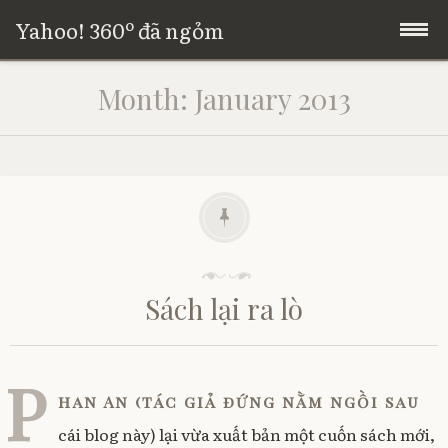
Yahoo! 360º đã ngỏm
Skip
Trang chủ
Month:
January 2013
to
content
Giới thiệu
P
o
Sách lại ra lò
s
t
e
d
P
o
han An (tác giả đứng nằm ngồi sau
n
0
cái blog này) lại vừa xuất bản một cuốn sách mới,
4