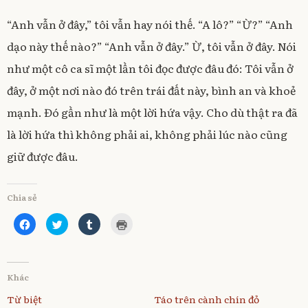
“Anh vẫn ở đây,” tôi vẫn hay nói thế. “A lô?” “Ừ?” “Anh
dạo này thế nào?” “Anh vẫn ở đây.” Ừ, tôi vẫn ở đây. Nói
như một cô ca sĩ một lần tôi đọc được đâu đó: Tôi vẫn ở
đây, ở một nơi nào đó trên trái đất này, bình an và khoẻ
mạnh. Đó gần như là một lời hứa vậy. Cho dù thật ra đã
là lời hứa thì không phải ai, không phải lúc nào cũng
giữ được đâu.
Chia sẻ
C
C
C
C
l
l
l
l
i
i
i
i
c
c
c
c
k
k
k
k
t
t
t
t
o
o
o
o
Khác
s
s
s
p
h
h
h
r
a
a
a
i
Từ biệt
Táo trên cành chín đỏ
r
r
r
n