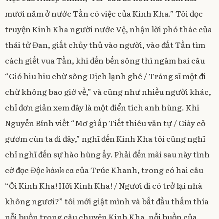
mươi năm ở nước Tần có việc của Kinh Kha.” Tôi đọc
truyện Kinh Kha người nước Vệ, nhận lời phó thác của
thái tử Đan, giắt chủy thủ vào người, vào đất Tần tìm
cách giết vua Tần, khi đến bến sông thì ngâm hai câu
“Gió hiu hiu chừ sông Dịch lạnh ghê / Tráng sĩ một đi
chừ không bao giờ về,” và cũng như nhiều người khác,
chỉ đơn giản xem đây là một điển tích anh hùng. Khi
Nguyễn Bính viết “Mơ gì ấp Tiết thiêu văn tự / Giày cỏ
gươm cùn ta đi đây,” nghĩ đến Kinh Kha tôi cũng nghĩ
chỉ nghĩ đến sự hào hùng ấy. Phải đến mãi sau này tình
cờ đọc
Độc hành ca
của Trúc Khanh, trong có hai câu
“Ôi Kinh Kha! Hỡi Kinh Kha! / Ngươi đi có trở lại nhà
không ngươi?” tôi mới giật mình và bắt đầu thấm thía
nỗi buồn trong câu chuyện Kinh Kha, nỗi buồn của