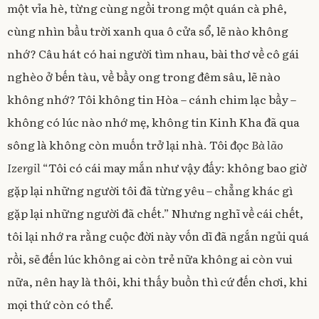
một vỉa hè, từng cùng ngồi trong một quán cà phê,
cùng nhìn bầu trời xanh qua ô cửa sổ, lẽ nào không
nhớ? Câu hát có hai người tìm nhau, bài thơ về cô gái
nghèo ở bến tàu, về bầy ong trong đêm sâu, lẽ nào
không nhớ? Tôi không tin Hòa – cánh chim lạc bầy –
không có lúc nào nhớ mẹ, không tin Kinh Kha đã qua
sông là không còn muốn trở lại nhà. Tôi đọc
Bà lão
Izergil
“Tôi có cái may mắn như vậy đấy: không bao giờ
gặp lại những người tôi đã từng yêu – chẳng khác gì
gặp lại những người đã chết.” Nhưng nghĩ về cái chết,
tôi lại nhớ ra rằng cuộc đời này vốn dĩ đã ngắn ngủi quá
rồi, sẽ đến lúc không ai còn trẻ nữa không ai còn vui
nữa, nên hay là thôi, khi thấy buồn thì cứ đến chơi, khi
mọi thứ còn có thể.