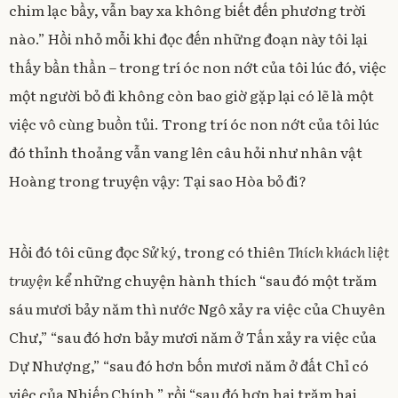
chim lạc bầy, vẫn bay xa không biết đến phương trời
nào.” Hồi nhỏ mỗi khi đọc đến những đoạn này tôi lại
thấy bần thần – trong trí óc non nớt của tôi lúc đó, việc
một người bỏ đi không còn bao giờ gặp lại có lẽ là một
việc vô cùng buồn tủi. Trong trí óc non nớt của tôi lúc
đó thỉnh thoảng vẫn vang lên câu hỏi như nhân vật
Hoàng trong truyện vậy: Tại sao Hòa bỏ đi?
Hồi đó tôi cũng đọc
Sử ký
, trong có thiên
Thích khách liệt
truyện
kể những chuyện hành thích “sau đó một trăm
sáu mươi bảy năm thì nước Ngô xảy ra việc của Chuyên
Chư,” “sau đó hơn bảy mươi năm ở Tấn xảy ra việc của
Dự Nhượng,” “sau đó hơn bốn mươi năm ở đất Chỉ có
việc của Nhiếp Chính,” rồi “sau đó hơn hai trăm hai