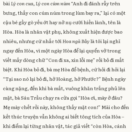
bài
Lý con cua
,
Lý con cúm núm
“Anh đi đánh rẫy trên
bưng, thấy con cúm núm trong lùm bay ra,” lại có một
cậu bé gầy gò yếu ớt hay nở nụ cười hiền lành, tên là
Hòa. Hòa là nhân vật phụ, không xuất hiện được bao
nhiêu, nhưng cứ nhắc tới
Hoa ngã Bảy
là tôi lại nghĩ
ngay đến Hòa, vì một ngày Hòa để lại quyển vở trong
viết mấy dòng chữ “Con đi xa, xin lỗi mẹ” rồi bỏ đi mất
biệt. Khi Hòa bỏ đi, bà mẹ Hòa đổ bệnh, cứ hỏi đi hỏi lại
“Tại sao nó lại bỏ đi, hở Hoàng, hở Phước?” Bệnh ngày
càng nặng, đến khi bà mất, vuông khăn trắng phủ lên
mặt, bà Sáu Trầu chạy ra cửa gọi “Hòa ơi, mày ở đâu?
Mẹ mày chết rồi này, không thấy mặt con!” Mãi cho đến
kết thúc truyện vẫn không ai biết tông tích của Hòa –
khi điểm lại từng nhân vật, tác giả viết “còn Hòa, cánh