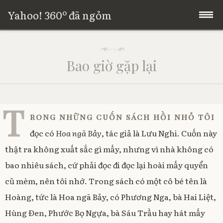
Yahoo! 360º đã ngỏm
Skip
Trang chủ
P
to
o
Bao giờ gặp lại
s
content
Giới thiệu
t
e
d
o
T
n
rong những cuốn sách hồi nhỏ tôi
0
4
đọc có
Hoa ngã Bảy
, tác giả là Lưu Nghi. Cuốn này
/
thật ra không xuất sắc gì mấy, nhưng vì nhà không có
0
6
bao nhiêu sách, cứ phải đọc đi đọc lại hoài mấy quyển
/
2
cũ mèm, nên tôi nhớ. Trong sách có một cô bé tên là
0
Hoàng, tức là Hoa ngã Bảy, có Phương Nga, bà Hai Liệt,
1
8
Hùng Đen, Phước Bọ Ngựa, bà Sáu Trầu hay hát mấy