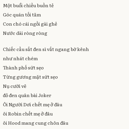
/
Một buổi chiều buồn tẻ
1
Góc quán tối tăm
2
/
Con chó cái ngồi gãi ghẻ
2
0
Nước dãi ròng ròng
1
0
Chiếc cầu sắt đen sì vắt ngang bờ kênh
như nhát chém
Thành phố sứt sẹo
Từng gương mặt sứt sẹo
Nụ cười vẽ
đỏ đen quân bài Joker
Ôi Người Dơi chết mẹ ở đâu
ôi Robin chết mẹ ở đâu
ôi Hood mang cung chôn đâu