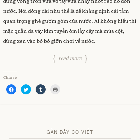
đứng vòng tròn vừa vỗ tay vừa nhảy nhót reo hò đón
nước. Nói dông dài như thế là để khẳng định cái tầm
quan trọng ghê
gướm
gớm của nước. Ai không hiểu thì
mặc quần da váy kim tuyến
ôm lấy cây mà múa cột,
đừng xen vào bô bô giỡn chơi về nước.
read more
Chia sẻ
C
C
C
C
l
l
l
l
i
i
i
i
c
c
c
c
k
k
k
k
t
t
t
t
o
o
o
o
s
s
s
p
h
h
h
r
a
a
a
i
r
r
r
n
e
e
e
t
GẦN ĐÂY CÓ VIẾT
o
o
o
(
n
n
n
O