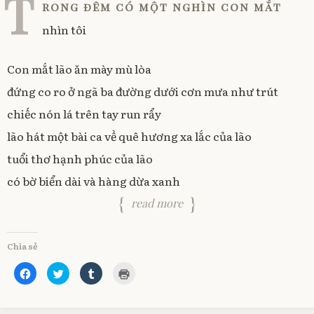
T
n
s
i
d
rong đêm có một nghìn con mắt
n
s
i
n
o
1
i
n
n
w
nhìn tôi
n
n
e
)
6
n
e
w
e
w
w
/
w
w
i
1
w
i
n
Con mắt lão ăn mày mù lòa
i
n
d
2
n
d
o
/
d
o
w
đứng co ro ở ngã ba đường dưới cơn mưa như trút
o
w
)
2
w
)
chiếc nón lá trên tay run rẩy
)
0
1
lão hát một bài ca về quê hương xa lắc của lão
0
tuổi thơ hạnh phúc của lão
có bờ biển dài và hàng dừa xanh
read more
Chia sẻ
C
C
C
C
l
l
l
l
i
i
i
i
c
c
c
c
k
k
k
k
t
t
t
t