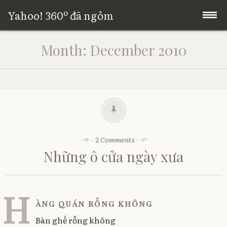
Yahoo! 360º đã ngỏm
Skip
Trang chủ
Month:
December 2010
to
content
Giới thiệu
P
2 Comments
o
Những ô cửa ngày xưa
s
t
e
d
H
o
àng quán rỗng không
n
1
Bàn ghế rỗng không
9