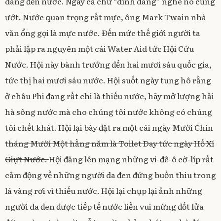
dáng đến nước. Ngay cả chữ “dính dáng” nghe nó cũng
ướt. Nước quan trọng rất mực, ông Mark Twain nhà
văn ổng gọi là mực nước. Đến mức thế giới người ta
phải lập ra nguyên một cái Water Aid tức Hội Cứu
Nước. Hội này bành trướng đến hai mươi sáu quốc gia,
tức thị hai mươi sáu nước. Hội suốt ngày tung hô rằng
ở châu Phi đang rất chi là thiếu nước, hãy mở lượng hải
hà sông nước mà cho chúng tôi nước không có chúng
tôi chết khát.
Hội lại bày đặt ra một cái ngày Mười Chín
tháng Mười Một hằng năm là Toilet Day tức ngày Hố Xí
Giựt Nước.
Hội đăng lên mạng những vi-đê-ô cờ-líp rất
cảm động về những người da đen đứng buồn thiu trong
lá vàng rơi vì thiếu nước. Hội lại chụp lại ảnh những
người da đen được tiếp tế nước liền vui mừng đốt lửa