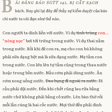
B
n
s
i
d
ài đăng báo SGTT 141, bị cắt sạch
n
s
i
n
o
1
i
n
n
w
bách. Nay ghi lại đây để thấy sự kiểm duyệt của báo
n
n
e
)
0
n
e
w
e
w
w
/
chí nước ta vãi đạn như thế nào.
w
w
i
1
w
i
n
i
n
d
2
n
d
o
/
d
o
w
Con người ta dính liền với nước. Ví dụ
tinh trùng
con…
o
w
)
2
w
)
“nòng nọc”
bơi tới trứng trong nước. Ví dụ thai nằm
)
0
1
trong nước. Rồi khi đẻ con ra, mẹ cho con bú không
0
phải sữa dạng bột mà là sữa dạng nước. Mẹ tắm con
trong nước. Con lớn lên tự tắm cũng trong thau nước
hoặc trong bồn nước. Nấu cơm phải dùng nước. Ăn
cơm xong uống nước.
Đau bụng đi ngoài ra nước.
Đi
cầu phải dội nước. Đến khi chết cũng lau rửa bằng
nước chứ không phải bằng cỏ xước. Lên bàn thờ rồi
mỗi lần cúng là hai cốc nước. Mọi thứ đều phải dính