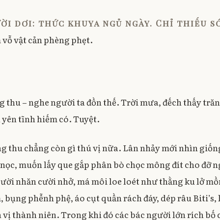
d
o
ời dơi: thức khuya ngủ ngày. Chỉ thiếu s
n
0
 vỗ vật cản phèng phẹt.
5
/
1
0
/
 thu – nghe người ta đồn thế. Trời mưa, đếch thấy trăn
2
0
 yên tĩnh hiếm có. Tuyệt.
0
6
ng thu chẳng còn gì thú vị nữa. Lân nhảy mới nhìn giốn
 nọc, muốn lấy que gắp phân bò chọc mông đít cho đỡ n
cười nhăn cười nhở, má môi loe loét như thằng ku lở 
 bụng phễnh phệ, áo cụt quần rách đáy, dép râu Biti’s, 
 vị thành niên. Trong khi đó các bác người lớn rích bố c