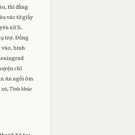
áu, thì đằng
áu vác tờ giấy
ên xử lí.
hụ trợ. Đồng
g vào, binh
 Leningrad
huyện chỉ
han An ngồi ôm
 xó
,
Tình khúc
 thanh hô to: