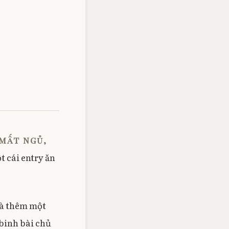
 mất ngủ,
t cái entry ăn
là thêm một
 binh bài chủ