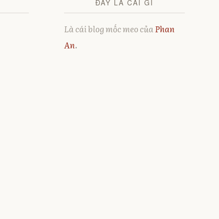
ĐÂY LÀ CÁI GÌ
Là cái blog mốc meo của
Phan
An
.