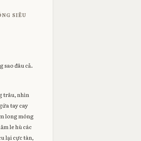
óng siêu
g sao đâu cả.
g trâu, nhìn
gứa tay cay
mồm long móng
lăm le hù các
u lại cực tàn,