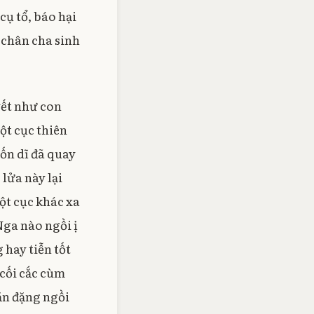
cụ tổ, báo hại
y chân cha sinh
yết như con
ột cục thiên
vốn dĩ đã quay
lửa này lại
ột cục khác xa
Nga nào ngồi ị
hay tiễn tốt
cối cắc cùm
ăn đặng ngồi