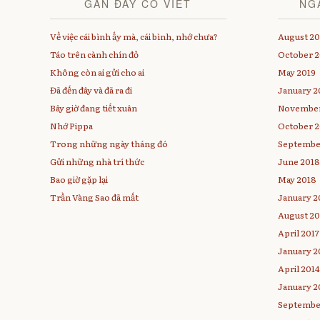
GẦN ĐÂY CÓ VIẾT
NG
o
e
r
o
r
(
k
(
O
(
O
p
Về việc cái bình ấy mà, cái bình, nhớ chưa?
August 2
O
p
e
p
e
n
Táo trên cành chín đỏ
October 2
e
n
s
n
s
i
Không còn ai gửi cho ai
May 2019
s
i
n
i
n
n
Đã đến đây và đã ra đi
n
January 2
n
e
n
e
w
e
w
w
Bây giờ đang tiết xuân
November
w
w
i
w
i
n
Nhớ Pippa
October 
i
n
d
n
d
o
Trong những ngày tháng đó
Septembe
d
o
w
o
w
)
Gửi những nhà trí thức
June 201
w
)
)
Bao giờ gặp lại
May 2018
Trần Vàng Sao đã mất
January 2
August 20
April 2017
January 2
April 201
January 2
Septembe