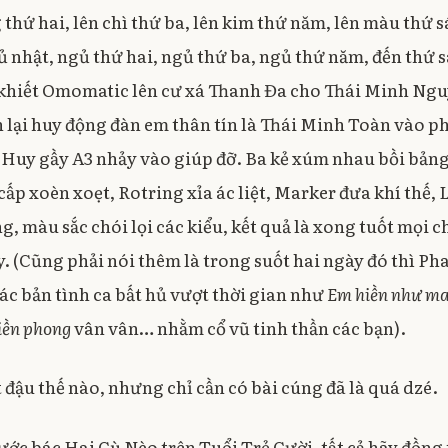
0
 thứ hai, lên chì thứ ba, lên kim thứ năm, lên màu thứ s
0
ủ nhật, ngủ thứ hai, ngủ thứ ba, ngủ thứ năm, đến thứ s
6
 khiết Omomatic lên cư xá Thanh Đa cho Thái Minh Nguy
lại huy động đàn em thân tín là Thái Minh Toàn vào p
ác Huy gầy A3 nhảy vào giúp đỡ. Ba kẻ xúm nhau bồi bản
 cấp xoèn xoẹt, Rotring xỉa ác liệt, Marker đưa khí thế,
, màu sắc chói lọi các kiểu, kết quả là xong tuốt mọi c
y. (Cũng phải nói thêm là trong suốt hai ngày đó thì P
ác bản tình ca bất hủ vượt thời gian như
Em hiền như ma
tiền phong
vân vân… nhằm cổ vũ tinh thần các bạn).
 đậu thế nào, nhưng chỉ cần có bài cúng đã là quá dzé.
ước bác Hai Cù Nèo trên Tuổi Trẻ Cười, tất cả hãy đồng