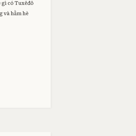
 gì có Tuxêđô
g và hằm hè