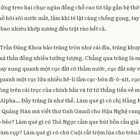
ửng treo hai chục ngàn đồng chỗ cao tít tắp gần bệ thờ 
mồ hôi sôi nước mắt, lắm khi té lật càng chổng gọng, ta
 bao nhiêu khớp xương đều trật ráo hết cả.
Trần Đăng Khoa bảo trăng tròn như cái đĩa, trăng khu
quả thần đồng nhiều tưởng tượng. Chẳng qua trăng là m
quay xung quanh một cục đất có thấm nước, cục đất này 
anh một cục lửa nhiều hê-li lắm cạc-bôn đi-ô-xít, cục 
g trên cái trục của chính hắn và từ từ thẳng tiến về m
à Alpha… Đấy trăng là như thế. Làm qué gì có chị Hằng 
 Quảng Hàn mà viết thư tình Gmail cho Hậu Nghệ cung 
 bẻo? Làm qué gì có Thỏ Ngọc cầm que hút bồn cầu giã 
ùm cụp? Làm qué gì có chú Cuội cắt trộm lúa cho trâu 