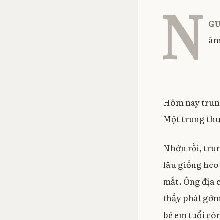
N
gư
âm
Hôm nay trung
Một trung thu
Nhớn rồi, tru
lâu giống heo
mắt. Ông địa 
thấy phát gớm,
bé em tuổi còn