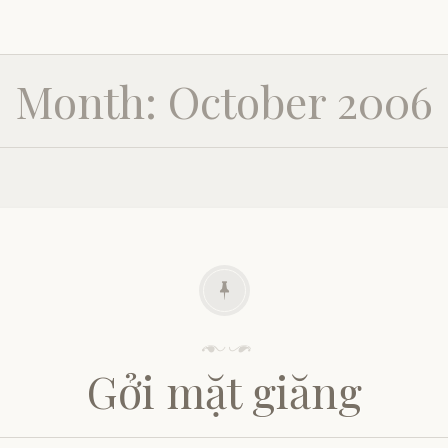
Month:
October 2006
P
o
Gởi mặt giăng
s
t
e