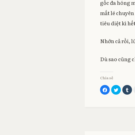
gốc đa hóng m
mắt lé chuyên
tiêu diệt kì 
Nhớn cả rồi, 
Dù sao cũng 
Chia sẻ
C
C
C
l
l
l
i
i
i
c
c
c
k
k
k
t
t
t
o
o
o
s
s
s
h
h
h
a
a
a
r
r
r
e
e
e
o
o
o