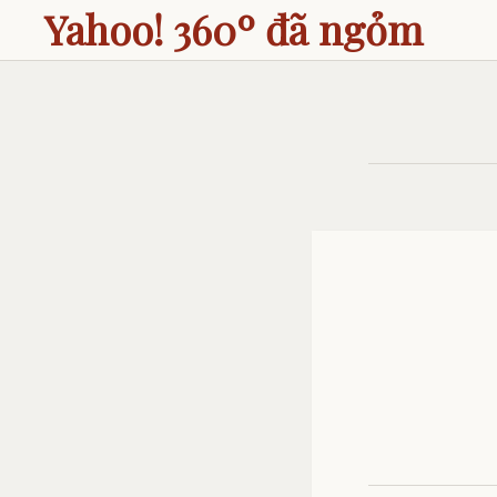
Yahoo! 360º đã ngỏm