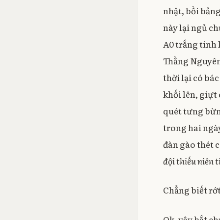
nhật, bồi bảng
này lại ngủ ch
A0 trắng tinh
Thằng Nguyên 
thời lại có b
khối lên, giựt
quét tưng bừng
trong hai ngà
đàn gào thét c
đội thiếu niên 
Chẳng biết rớt
Ok, vậy bắt ch