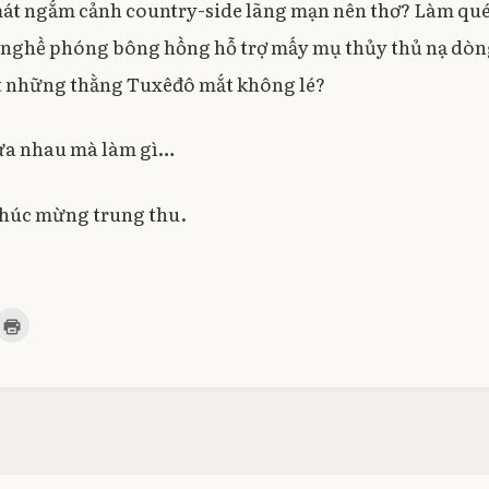
át ngắm cảnh country-side lãng mạn nên thơ? Làm qué
 nghề phóng bông hồng hỗ trợ mấy mụ thủy thủ nạ dòn
hết những thằng Tuxêđô mắt không lé?
lừa nhau mà làm gì…
chúc mừng trung thu.
C
l
i
c
k
t
o
p
r
i
n
t
(