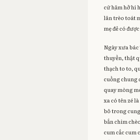
cứ hăm hở hí h
lân trèo toát 
mẹ đẻ có được
Ngày xưa bác 
thuyền, thật 
thạch to to, 
cuồng chung qu
quay mòng mòn
xa có tên zé l
bô trong cung
bắn chim chèo
cum cắc cum c