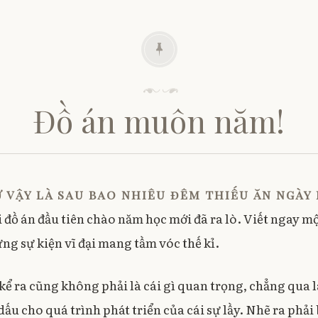
O
p
e
n
s
i
n
n
e
w
P
w
i
o
n
Đồ án muôn năm!
d
s
o
w
t
)
e
d
o
 vậy là sau bao nhiêu đêm thiếu ăn ngày
n
0
i đồ án đầu tiên chào năm học mới đã ra lò. Viết ngay mộ
2
ng sự kiện vĩ đại mang tầm vóc thế kỉ.
/
1
0
kể ra cũng không phải là cái gì quan trọng, chẳng qua 
/
ấu cho quá trình phát triển của cái sự lầy. Nhẽ ra phải
2