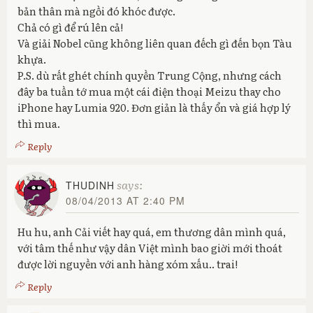
bản thân mà ngồi đó khóc được.
Chả có gì để rú lên cả!
Và giải Nobel cũng không liên quan đếch gì đến bọn Tàu
khựa.
P.S. dù rất ghét chính quyền Trung Cộng, nhưng cách
đây ba tuần tớ mua một cái điện thoại Meizu thay cho
iPhone hay Lumia 920. Đơn giản là thấy ổn và giá hợp lý
thì mua.
Reply
says:
THUDINH
08/04/2013 AT 2:40 PM
Hu hu, anh Cải viết hay quá, em thương dân mình quá,
với tâm thế như vậy dân Việt mình bao giời mới thoát
được lời nguyền với anh hàng xóm xấu.. trai!
Reply