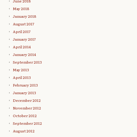
June 2018
May 2018
January 2018
August 2017
April 2017
January 2017
April 2014
January 2014
September 2013
May 2013
April 2013
February 2013
January 2013
December 2012
November 2012
October 2012
September 2012
August 2012