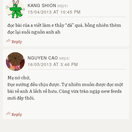
says:
KANG SHION
15/04/2013 AT 10:45 PM
đọc bài của a viết làm e thấy “đã” quá. bỗng nhiên thèm
đọc lại suối nguồn anh ah
Reply
says:
NGUYEN CAO
16/05/2013 AT 3:46 PM
Mẹ nó chứ,
Đọc sướng đếu chịu được. Tự nhiên muốn được đọc một
bài về anh A lếch về hưu. Cũng vừa tràn ngập new feeds
mới đây thôi.
Reply