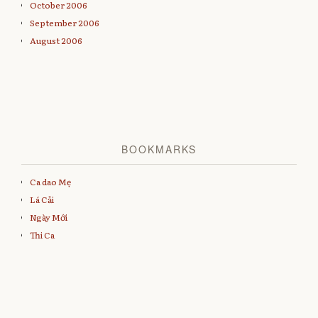
October 2006
September 2006
August 2006
BOOKMARKS
Ca dao Mẹ
Lá Cải
Ngày Mới
Thi Ca