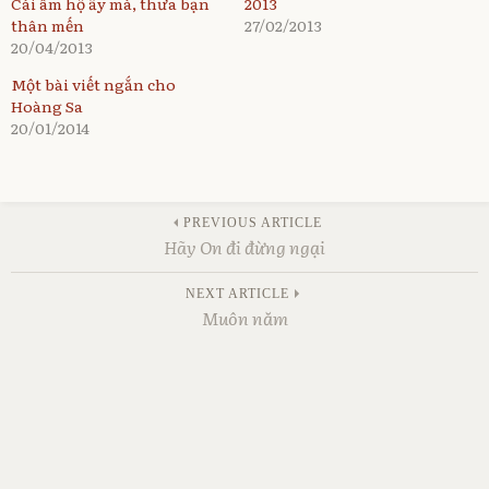
Cái âm hộ ấy mà, thưa bạn
2013
r
r
r
n
thân mến
27/02/2013
e
e
e
t
o
o
o
(
20/04/2013
n
n
n
O
F
T
T
p
a
w
u
e
Một bài viết ngắn cho
c
i
m
n
e
t
b
s
Hoàng Sa
b
t
l
i
20/01/2014
o
e
r
n
o
r
(
n
k
(
O
e
(
O
p
w
O
p
e
w
p
e
n
i
Posted
e
n
s
n
Post
in
n
s
i
d
PREVIOUS ARTICLE
s
i
n
o
Tá
Hãy On đi đừng ngại
i
n
n
w
n
n
e
)
lả
n
e
w
bùng
e
w
w
navigation
NEXT ARTICLE
w
w
i
binh
w
i
n
Muôn năm
i
n
d
n
d
o
d
o
w
o
w
)
w
)
)