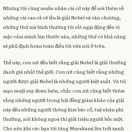
Nhưng tôi cũng muốn nhân cái cớ này để nói thêm về
những cái cao cả vê lều là giải Nobel và văn chương,
những thứ mà bình thường tôi rất ngại động đến vì
mặc cảm mình lùn thước sáu, những thứ có khả năng
sẽ phủ định hoàn toàn điều tôi vừa nói ở trên.
Thế này, con nít đều biết rằng giải Nobel là giải thưởng
danh giá nhất thế giới. Con nít cũng biết rằng những
người được giải Nobel là những người kiệt xuất. Và tôi
mạo muội suy đoán luôn, chắc con nít cũng biết thêm
rằng những người trong hội đồng giám khảo của giải
này đều những người thông kim bác cổ, tuệ nhãn phi
thường, nói không ngoa thì giỏi triệu người bốc một.
Cho nên khi các bạn tôi tâng Murakami lên trời xanh