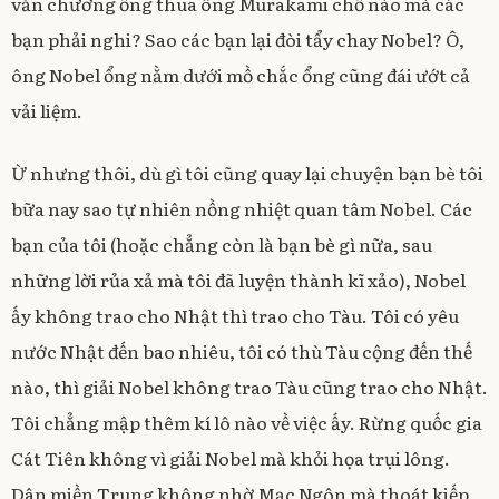
văn chương ổng thua ông Murakami chỗ nào mà các
bạn phải nghi? Sao các bạn lại đòi tẩy chay Nobel? Ô,
ông Nobel ổng nằm dưới mồ chắc ổng cũng đái ướt cả
vải liệm.
Ừ nhưng thôi, dù gì tôi cũng quay lại chuyện bạn bè tôi
bữa nay sao tự nhiên nồng nhiệt quan tâm Nobel. Các
bạn của tôi (hoặc chẳng còn là bạn bè gì nữa, sau
những lời rủa xả mà tôi đã luyện thành kĩ xảo), Nobel
ấy không trao cho Nhật thì trao cho Tàu. Tôi có yêu
nước Nhật đến bao nhiêu, tôi có thù Tàu cộng đến thế
nào, thì giải Nobel không trao Tàu cũng trao cho Nhật.
Tôi chẳng mập thêm kí lô nào về việc ấy. Rừng quốc gia
Cát Tiên không vì giải Nobel mà khỏi họa trụi lông.
Dân miền Trung không nhờ Mạc Ngôn mà thoát kiếp