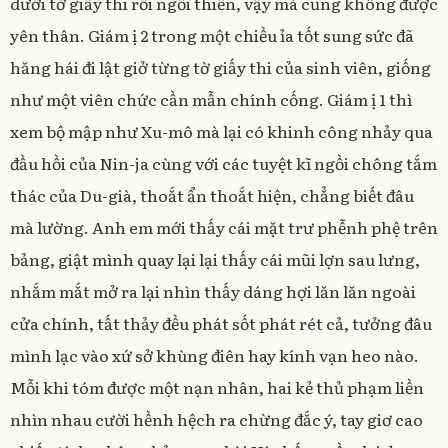
dưới tờ giấy thi rồi ngồi thiền, vậy mà cũng không được
yên thân. Giám ị 2 trong một chiều ỉa tốt sung sức đã
hăng hái đi lật giở từng tờ giấy thi của sinh viên, giống
như một viên chức cần mẫn chính cống. Giám ị 1 thì
xem bộ mập như Xu-mô mà lại có khinh công nhảy qua
đầu hồi của Nin-ja cùng với các tuyệt kĩ ngồi chông tắm
thác của Du-già, thoắt ẩn thoắt hiện, chẳng biết đâu
mà lường. Anh em mới thấy cái mặt trư phễnh phệ trên
bảng, giật mình quay lại lại thấy cái mũi lợn sau lưng,
nhắm mắt mở ra lại nhìn thấy dáng hợi lăn lăn ngoài
cửa chính, tất thảy đều phát sốt phát rét cả, tưởng đâu
mình lạc vào xứ sở khùng điên hay kính vạn heo nào.
Mỗi khi tóm được một nạn nhân, hai kẻ thủ phạm liền
nhìn nhau cười hềnh hệch ra chừng đắc ý, tay giơ cao