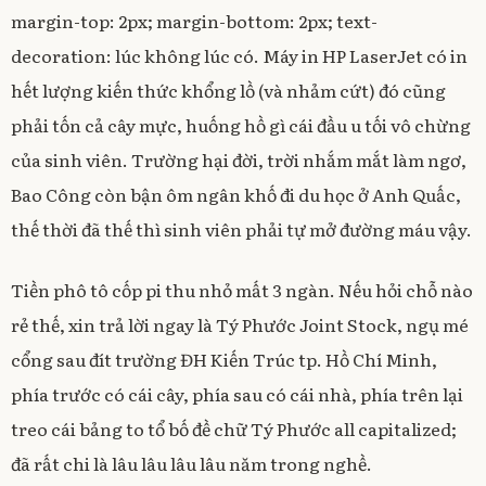
margin-top: 2px; margin-bottom: 2px; text-
decoration: lúc không lúc có. Máy in HP LaserJet có in
hết lượng kiến thức khổng lồ (và nhảm cứt) đó cũng
phải tốn cả cây mực, huống hồ gì cái đầu u tối vô chừng
của sinh viên. Trường hại đời, trời nhắm mắt làm ngơ,
Bao Công còn bận ôm ngân khố đi du học ở Anh Quấc,
thế thời đã thế thì sinh viên phải tự mở đường máu vậy.
Tiền phô tô cốp pi thu nhỏ mất 3 ngàn. Nếu hỏi chỗ nào
rẻ thế, xin trả lời ngay là Tý Phước Joint Stock, ngụ mé
cổng sau đít trường ĐH Kiến Trúc tp. Hồ Chí Minh,
phía trước có cái cây, phía sau có cái nhà, phía trên lại
treo cái bảng to tổ bố đề chữ Tý Phước all capitalized;
đã rất chi là lâu lâu lâu lâu năm trong nghề.