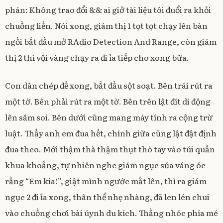
phán: Không trao đổi && ai giở tài liệu tôi đuổi ra khỏi
chuồng liền. Nói xong, giám thị 1 tọt tọt chạy lên bàn
ngồi bắt đầu mở RAdio Detection And Range, còn giám
thị 2 thì vội vàng chạy ra đi ỉa tiếp cho xong bữa.
Con dân chép đề xong, bắt đầu sột soạt. Bên trái rút ra
một tờ. Bên phải rút ra một tờ. Bên trên lật đít di động
lên săm soi. Bên dưới cũng mang máy tính ra cộng trừ
luật. Thấy anh em đua hết, chính giữa cũng lật đật định
đua theo. Mới thậm thà thậm thụt thò tay vào túi quần
khua khoắng, tự nhiên nghe giám ngục sủa váng óc
rằng “Em kia!”, giật mình ngước mắt lên, thì ra giám
ngục 2 đi ỉa xong, thân thể nhẹ nhàng, đã len lén chui
vào chuồng chơi bài úynh du kích. Thằng nhóc phía mé