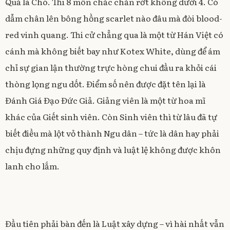
Quả là Chó. Thi 8 môn chắc chắn rớt không dưới 4. Có
dẫm chân lên bông hồng scarlet nào đâu mà đòi blood-
red vinh quang. Thi cử chẳng qua là một từ Hán Việt có
cánh mà không biết bay như Kotex White, dùng để ám
chỉ sự gian lận thường trực hòng chui đầu ra khỏi cái
thòng lọng ngu dốt. Điểm số nên được đặt tên lại là
Đánh Giá Đạo Đức Giả. Giảng viên là một từ hoa mĩ
khác của Giết sinh viên. Còn Sinh viên thì từ lâu đã tự
biết điều mà lột vỏ thành Ngu dân – tức là dân hay phải
chịu đựng những quy định và luật lệ không được khôn
lanh cho lắm.
Đầu tiên phải bàn đến là Luật xây dựng – vì hài nhất vẫn