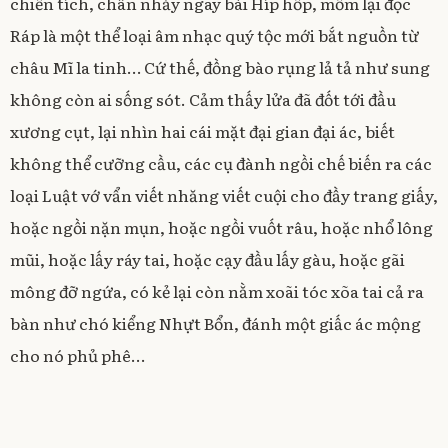
chiến tích, chân nhảy ngay bài Híp hốp, mồm lại đọc
Ráp là một thể loại âm nhạc quý tộc mới bắt nguồn từ
châu Mĩ la tinh… Cứ thế, đồng bào rụng lả tả như sung
không còn ai sống sót. Cảm thấy lửa đã đốt tới đầu
xương cụt, lại nhìn hai cái mặt đại gian đại ác, biết
không thể cưỡng cầu, các cụ đành ngồi chế biến ra các
loại Luật vớ vẩn viết nhăng viết cuội cho đầy trang giấy,
hoặc ngồi nặn mụn, hoặc ngồi vuốt râu, hoặc nhổ lông
mũi, hoặc lấy ráy tai, hoặc cạy đầu lấy gàu, hoặc gãi
mông đỡ ngứa, có kẻ lại còn nằm xoãi tóc xõa tai cả ra
bàn như chó kiểng Nhựt Bổn, đánh một giấc ác mộng
cho nó phủ phê…