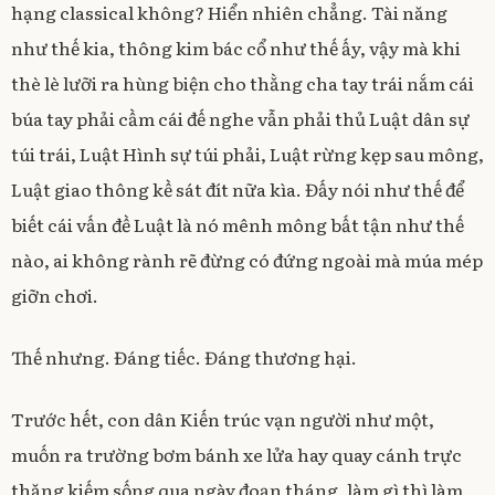
hạng classical không? Hiển nhiên chẳng. Tài năng
như thế kia, thông kim bác cổ như thế ấy, vậy mà khi
thè lè lưỡi ra hùng biện cho thằng cha tay trái nắm cái
búa tay phải cầm cái đế nghe vẫn phải thủ Luật dân sự
túi trái, Luật Hình sự túi phải, Luật rừng kẹp sau mông,
Luật giao thông kề sát đít nữa kìa. Đấy nói như thế để
biết cái vấn đề Luật là nó mênh mông bất tận như thế
nào, ai không rành rẽ đừng có đứng ngoài mà múa mép
giỡn chơi.
Thế nhưng. Đáng tiếc. Đáng thương hại.
Trước hết, con dân Kiến trúc vạn người như một,
muốn ra trường bơm bánh xe lửa hay quay cánh trực
thăng kiếm sống qua ngày đoạn tháng, làm gì thì làm,