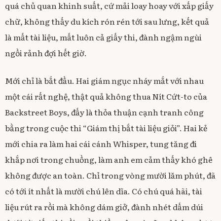
quá chủ quan khinh suất, cứ mải loay hoay với xấp giấy
chữ, không thấy du kích rón rén tới sau lưng, kết quả
là mất tài liệu, mất luôn cả giấy thi, đành ngậm ngùi
ngồi rảnh đợi hết giờ.
Mới chỉ là bắt đầu. Hai giám ngục nháy mắt với nhau
một cái rất nghệ, thật quả không thua Nít Cứt-to của
Backstreet Boys, đấy là thỏa thuận cạnh tranh công
bằng trong cuộc thi “Giám thị bắt tài liệu giỏi”. Hai kẻ
mới chia ra làm hai cái cánh Whisper, tung tăng đi
khắp nơi trong chuồng, làm anh em cảm thấy khó ghê
không được an toàn. Chỉ trong vòng mười lăm phút, đã
có tới ít nhất là mười chú lên dĩa. Có chú quá hãi, tài
liệu rút ra rồi mà không dám giở, đành nhét dấm dúi