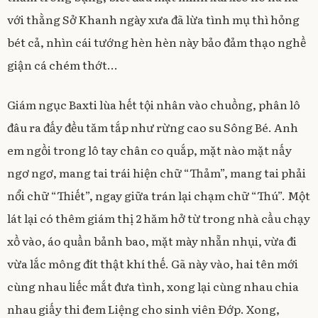
với thằng Sở Khanh ngày xưa đã lừa tình mụ thì hỏng
bét cả, nhìn cái tướng hèn hèn này bảo đảm thạo nghề
giận cá chém thớt…
Giám ngục Baxti lùa hết tội nhân vào chuồng, phân lô
đâu ra đấy đều tăm tắp như rừng cao su Sông Bé. Anh
em ngồi trong lô tay chân co quắp, mặt nào mặt nấy
ngơ ngơ, mang tai trái hiện chữ “Thảm”, mang tai phải
nổi chữ “Thiết”, ngay giữa trán lại chạm chữ “Thú”. Một
lát lại có thêm giám thị 2 hăm hở từ trong nhà cầu chạy
xồ vào, áo quần bảnh bao, mặt mày nhẵn nhụi, vừa đi
vừa lắc mông đít thật khí thế. Gã này vào, hai tên mới
cùng nhau liếc mắt đưa tình, xong lại cùng nhau chia
nhau giấy thi đem Liệng cho sinh viên Đớp. Xong,