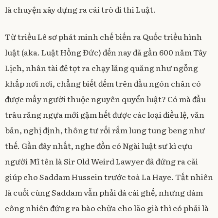
là chuyện xây dựng ra cái trò đi thi Luật.
Từ triều Lê sơ phát minh chế biến ra Quốc triều hình
luật (aka. Luật Hồng Đức) đến nay đã gần 600 năm Tây
Lịch, nhân tài đẻ tọt ra chạy lăng quăng như ngỗng
khắp nơi nơi, chẳng biết đếm trên đầu ngón chân có
được mấy người thuộc nguyên quyển luật? Có mà đầu
trâu răng ngựa mới gặm hết được các loại điều lệ, văn
bản, nghị định, thông tư rối rắm lung tung beng như
thế. Gần đây nhất, nghe đồn có Ngài luật sư kì cựu
người Mĩ tên là Sir Old Weird Lawyer đã đứng ra cãi
giúp cho Saddam Hussein trước toà La Haye. Tất nhiên
là cuối cùng Saddam vẫn phải đá cái ghế, nhưng dám
công nhiên đứng ra bào chữa cho lão già thì có phải là