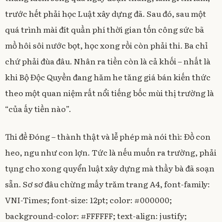
trước hết phải học Luật xây dựng đã. Sau đó, sau một
quá trình mài đít quần phí thời gian tốn công sức bã
mồ hôi sôi nước bọt, học xong rồi còn phải thi. Ba chỉ
chứ phải đùa đâu. Nhân ra tiền còn là cả khối – nhất là
khi Bộ Độc Quyền đang hăm he tăng giá bán kiến thức
theo một quan niệm rất nổi tiếng bốc mùi thị trường là
“của ấy tiền nào”.
Thi đề Đóng – thành thật và lễ phép mà nói thì: Đồ con
heo, ngu như con lợn. Tức là nếu muốn ra trường, phải
tụng cho xong quyển luật xây dựng mà thầy bà đã soạn
sẵn. Sơ sơ đâu chừng mấy trăm trang A4, font-family:
VNI-Times; font-size: 12pt; color: #000000;
background-color: #FFFFFF; text-align: justify;