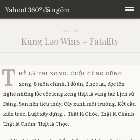
Yahoo! 360º đã ngỏm
Skip
Trang chủ
P
to
o
Kung Lao Wins – Fatality
s
content
Giới thiệu
t
e
d
o
T
n
hế là thi xong. Cuối cùng cũng
2
0
xong. 8 môn chính, 1 đồ án, 2 học lại, đọc lên
/
nghe những lốc cốc leng keng thật là vang tai: Lịch sử
0
1
Đảng, San nền tiêu thủy, Cây xanh môi trường, Kết cấu
/
2
kiến trúc, Luật xây dựng… Thật là Chóe. Thật là Chảnh.
0
Thật là Chũm. Thật là Chọe.
0
7