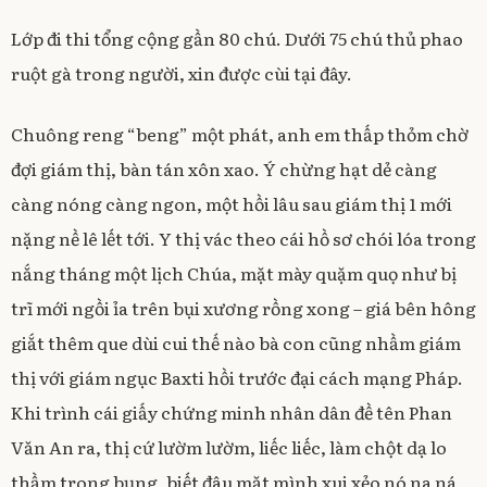
Lớp đi thi tổng cộng gần 80 chú. Dưới 75 chú thủ phao
ruột gà trong người, xin được cùi tại đây.
Chuông reng “beng” một phát, anh em thấp thỏm chờ
đợi giám thị, bàn tán xôn xao. Ý chừng hạt dẻ càng
càng nóng càng ngon, một hồi lâu sau giám thị 1 mới
nặng nề lê lết tới. Y thị vác theo cái hồ sơ chói lóa trong
nắng tháng một lịch Chúa, mặt mày quặm quọ như bị
trĩ mới ngồi ỉa trên bụi xương rồng xong – giá bên hông
giắt thêm que dùi cui thế nào bà con cũng nhầm giám
thị với giám ngục Baxti hồi trước đại cách mạng Pháp.
Khi trình cái giấy chứng minh nhân dân đề tên Phan
Văn An ra, thị cứ lườm lườm, liếc liếc, làm chột dạ lo
thầm trong bụng, biết đâu mặt mình xui xẻo nó na ná